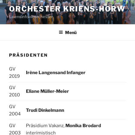
Zum
ORCHESTER KRIENS-HORW
Inhalt
Laiensinfonieorchester
springen
Menü
PRÄSIDENTEN
GV
Irène Langensand Infanger
2019
GV
Eliane Müller-Meier
2010
GV
Trudi Dinkelmann
2004
GV
Präsidium Vakanz,
Monika Brodard
2003
interimistisch