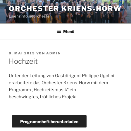
Zum
ORCHESTER KRIENS-HORW
Inhalt
Laiensinfonieorchester
springen
Menü
VERÖFFENTLICHT
8. MAI 2015
VON
ADMIN
AM
Hochzeit
Unter der Leitung von Gastdirigent Philippe Ugolini
erarbeitete das Orchester Kriens-Horw mit dem
Programm „Hochzeitsmusik“ ein
beschwingtes, fröhliches Projekt.
Programmheft herunterladen