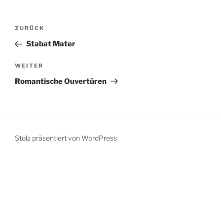
Beitragsnavigation
Vorheriger
ZURÜCK
Beitrag
Stabat Mater
Nächster
WEITER
Beitrag
Romantische Ouvertüren
Stolz präsentiert von WordPress