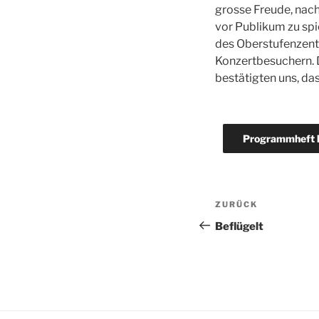
grosse Freude, nac
vor Publikum zu spi
des Oberstufenzentr
Konzertbesuchern. 
bestätigten uns, da
Programmheft h
Beitragsnav
Vorheriger
ZURÜCK
Beitrag
Beflügelt