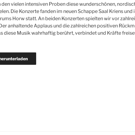
h den vielen intensiven Proben diese wunderschönen, nordis
elen. Die Konzerte fanden im neuen Schappe Saal Kriens und 
ums Horw statt. An beiden Konzerten spielten wir vor zahlre
Der anhaltende Applaus und die zahlreichen positiven Rück
ss diese Musik wahrhaftig berührt, verbindet und Kräfte freise
erunterladen
igation