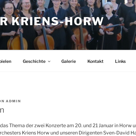
R KRIENS-HORW
pielen
Geschichte
Galerie
Kontakt
Links
ON
ADMIN
en
das Thema der zwei Konzerte am 20. und 21 Januar in Horw un
rchesters Kriens Horw und unseren Dirigenten Sven-David Har