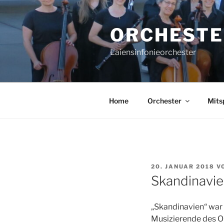
Zum
Inhalt
ORCHESTE
springen
Laiensinfonieorchester
Home
Orchester
Mits
VERÖFFENTLICHT
20. JANUAR 2018
V
AM
Skandinavi
„Skandinavien“ war 
Musizierende des O