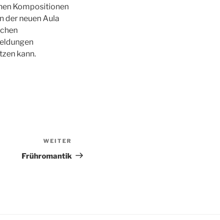
chen Kompositionen
in der neuen Aula
ichen
meldungen
tzen kann.
WEITER
Nächster
Beitrag
Frühromantik