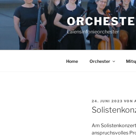
Zum
Inhalt
ORCHESTE
springen
Laiensinfonieorchester
Home
Orchester
Mits
VERÖFFENTLICHT
24. JUNI 2023
VON
AM
Solistenkon
Am Solistenkonzert
anspruchsvolles Pr