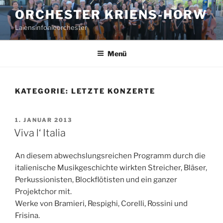
Zum
ORCHESTER KRIENS-HORW
Inhalt
Laiensinfonieorchester
springen
Menü
KATEGORIE:
LETZTE KONZERTE
VERÖFFENTLICHT
1. JANUAR 2013
AM
Viva l‘ Italia
An diesem abwechslungsreichen Programm durch die
italienische Musikgeschichte wirkten Streicher, Bläser,
Perkussionisten, Blockflötisten und ein ganzer
Projektchor mit.
Werke von Bramieri, Respighi, Corelli, Rossini und
Frisina.